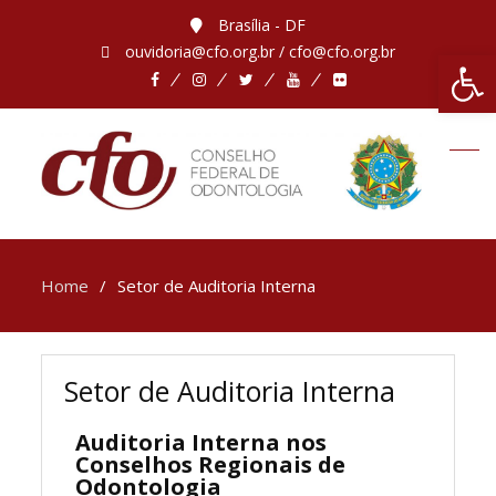
Brasília - DF
ouvidoria@cfo.org.br / cfo@cfo.org.br
Abrir 
Home
Setor de Auditoria Interna
Setor de Auditoria Interna
Auditoria Interna nos
Conselhos Regionais de
Odontologia