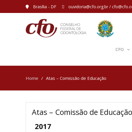
Brasília - DF
ouvidoria@cfo.org.br / cfo@cfo.o
CFO
Home
Atas – Comissão de Educação
Atas – Comissão de Educaçã
2017