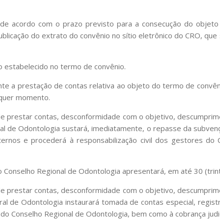
da de acordo com o prazo previsto para a consecução do objet
publicação do extrato do convênio no sítio eletrônico do CRO, qu
zo estabelecido no termo de convênio.
te a prestação de contas relativa ao objeto do termo de convê
alquer momento.
de prestar contas, desconformidade com o objetivo, descumprim
al de Odontologia sustará, imediatamente, o repasse da subvenç
nternos e procederá à responsabilização civil dos gestores d
o Conselho Regional de Odontologia apresentará, em até 30 (trinta
de prestar contas, desconformidade com o objetivo, descumprim
al de Odontologia instaurará tomada de contas especial, regist
 do Conselho Regional de Odontologia, bem como à cobrança judic