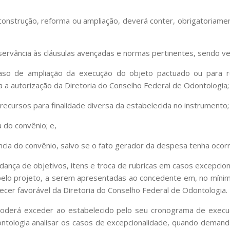
 construção, reforma ou ampliação, deverá conter, obrigatoriamen
bservância às cláusulas avençadas e normas pertinentes, sendo v
 caso de ampliação da execução do objeto pactuado ou para 
a a autorização da Diretoria do Conselho Federal de Odontologia;
s recursos para finalidade diversa da estabelecida no instrumento;
a do convênio; e,
ncia do convênio, salvo se o fato gerador da despesa tenha ocorr
dança de objetivos, itens e troca de rubricas em casos excepcion
lo projeto, a serem apresentadas ao concedente em, no mínimo,
recer favorável da Diretoria do Conselho Federal de Odontologia.
poderá exceder ao estabelecido pelo seu cronograma de execuçã
ontologia analisar os casos de excepcionalidade, quando deman