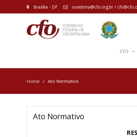
Brasília - DF
ouvidoria@cfo.org.br / cfo@cfo.o
CFO
Home
Ato Normativo
Ato Normativo
RES