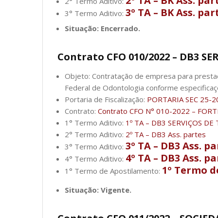
2º TA – BK Ass. par
2° Termo Aditivo:
3º TA – BK Ass. par
3° Termo Aditivo:
Situação: Encerrado.
Contrato CFO 010/2022 – DB3 S
Objeto: Contratação de empresa para prestaç
Federal de Odontologia conforme especifica
Portaria de Fiscalização:
PORTARIA SEC 25-2
Contrato:
Contrato CFO N° 010-2022 – FORTE
1° Termo Aditivo:
1º TA – DB3 SERVIÇOS DE
2° Termo Aditivo:
2º TA – DB3 Ass. partes
3º TA – DB3 Ass. pa
3° Termo Aditivo:
4º TA – DB3 Ass. pa
4° Termo Aditivo:
1º Termo d
1° Termo de Apostilamento:
Situação: Vigente.