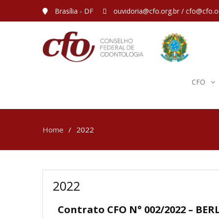
Brasília - DF
ouvidoria@cfo.org.br / cfo@cfo.o
CFO
Home
2022
2022
Contrato CFO N° 002/2022 – BE