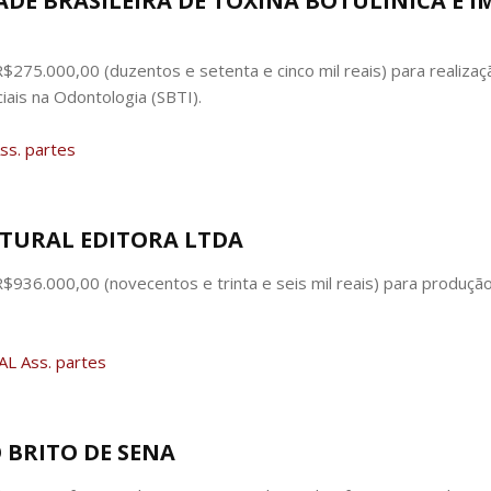
DADE BRASILEIRA DE TOXINA BOTULÍNICA E 
 R$275.000,00 (duzentos e setenta e cinco mil reais) para realiz
ciais na Odontologia (SBTI).
ss. partes
ULTURAL EDITORA LTDA
R$936.000,00 (novecentos e trinta e seis mil reais) para produçã
L Ass. partes
O BRITO DE SENA