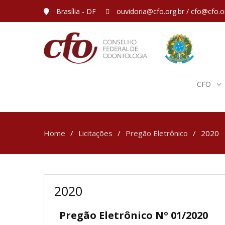
Brasília - DF
ouvidoria@cfo.org.br / cfo@cfo.o
CFO
Home
Licitações
Pregão Eletrônico
2020
2020
Pregão Eletrônico Nº 01/2020