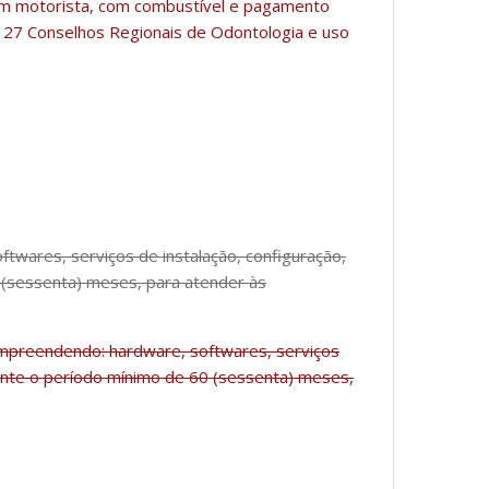
em motorista, com combustível e pagamento
s 27 Conselhos Regionais de Odontologia e uso
twares, serviços de instalação, configuração,
 (sessenta) meses, para atender às
ompreendendo: hardware, softwares, serviços
rante o período mínimo de 60 (sessenta) meses,