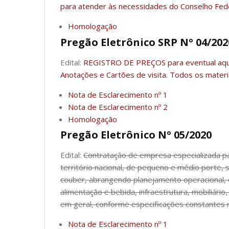
para atender às necessidades do Conselho Fede
Homologação
Pregão Eletrônico SRP Nº 04/202
Edital:
REGISTRO DE PREÇOS para eventual aquis
Anotações e Cartões de visita. Todos os materi
Nota de Esclarecimento nº 1
Nota de Esclarecimento nº 2
Homologação
Pregão Eletrônico Nº 05/2020
Edital:
Contratação de empresa especializada pa
território nacional, de pequeno e médio porte
couber, abrangendo planejamento operacional, 
alimentação e bebida, infraestrutura, mobiliári
em geral, conforme especificações constantes n
Nota de Esclarecimento nº 1