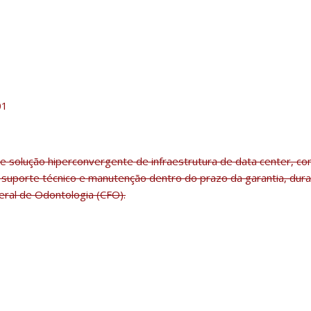
01
e solução hiperconvergente de infraestrutura de data center, c
a, suporte técnico e manutenção dentro do prazo da garantia, du
ral de Odontologia (CFO).