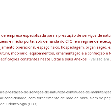
 de empresa especializada para a prestação de serviços de natu
pequeno e médio porte, sob demanda do CFO, em regime de execuç
ejamento operacional, espaço físico, hospedagem, organização, 
rutura, mobiliário, equipamentos, ornamentação e a confecção e f
ecificações constantes neste Edital e seus Anexos.
(versão em
ara prestação de serviços de natureza continuada de manutenção
 ar condicionado, com fornecimento de mão de obra, além de pe
 de Odontologia (CFO).