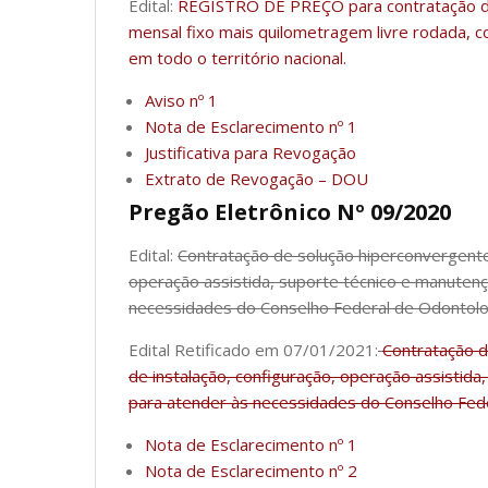
Edital:
REGISTRO DE PREÇO para contratação de 
mensal fixo mais quilometragem livre rodada, 
em todo o território nacional.
Aviso nº 1
Nota de Esclarecimento nº 1
Justificativa para Revogação
Extrato de Revogação – DOU
Pregão Eletrônico Nº 09/2020
Edital:
Contratação de solução hiperconvergente
operação assistida, suporte técnico e manuten
necessidades do Conselho Federal de Odontolo
Edital Retificado em 07/01/2021:
Contratação d
de instalação, configuração, operação assistid
para atender às necessidades do Conselho Fede
Nota de Esclarecimento nº 1
Nota de Esclarecimento nº 2