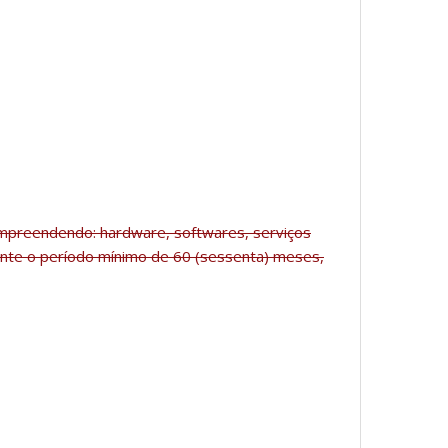
ompreendendo: hardware, softwares, serviços
rante o período mínimo de 60 (sessenta) meses,