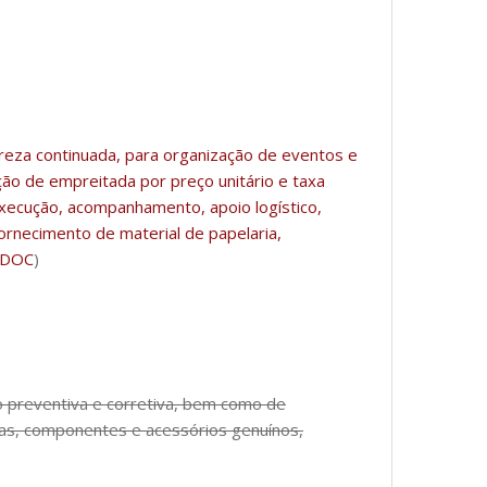
reza continuada, para organização de eventos e
ão de empreitada por preço unitário e taxa
execução, acompanhamento, apoio logístico,
ornecimento de material de papelaria,
.DOC
)
 preventiva e corretiva, bem como de
ças, componentes e acessórios genuínos,