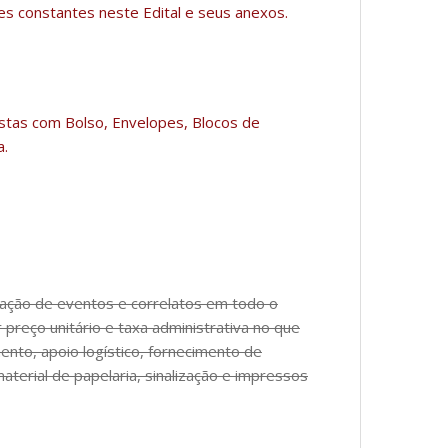
s constantes neste Edital e seus anexos.
stas com Bolso, Envelopes, Blocos de
a.
zação de eventos e correlatos em todo o
reço unitário e taxa administrativa no que
nto, apoio logístico, fornecimento de
terial de papelaria, sinalização e impressos