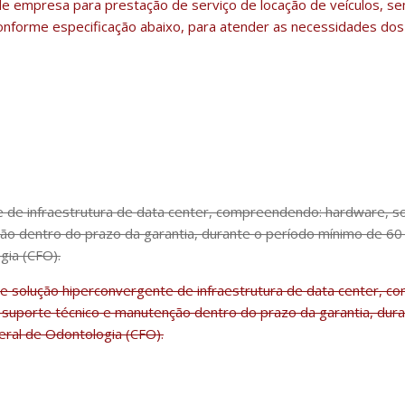
empresa para prestação de serviço de locação de veículos, s
conforme especificação abaixo, para atender as necessidades do
 de infraestrutura de data center, compreendendo: hardware, sof
ção dentro do prazo da garantia, durante o período mínimo de 60
gia (CFO).
e solução hiperconvergente de infraestrutura de data center, c
a, suporte técnico e manutenção dentro do prazo da garantia, du
ral de Odontologia (CFO).