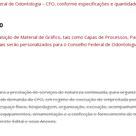
ral de Odontologia – CFO, conforme especificações e quantidade
0
ição de Material de Gráfico, tais como Capas de Processos, Pa
ais serão personalizados para o Conselho Federal de Odontologi
ra a prestação de serviços de natureza continuada, para organi
, sob demanda do CFO, em regime de execução de empreitada por p
espaço físico, hospedagem, organização, execução, acompanhame
o, equipamentos, ornamentação e a confecção e fornecimento de ma
este Edital e seus Anexos.