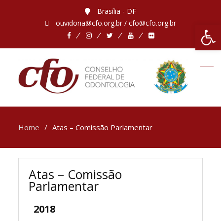
Brasília - DF
ouvidoria@cfo.org.br / cfo@cfo.org.br
Abrir 
Home
Atas – Comissão Parlamentar
Atas – Comissão
Parlamentar
2018