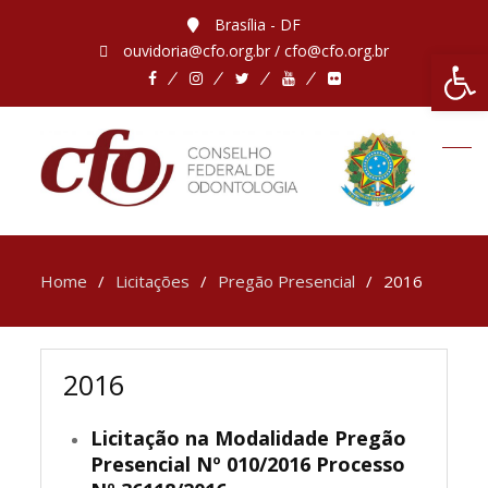
Brasília - DF
ouvidoria@cfo.org.br / cfo@cfo.org.br
Abrir 
Home
Licitações
Pregão Presencial
2016
2016
Licitação na Modalidade Pregão
Presencial Nº 010/2016 Processo