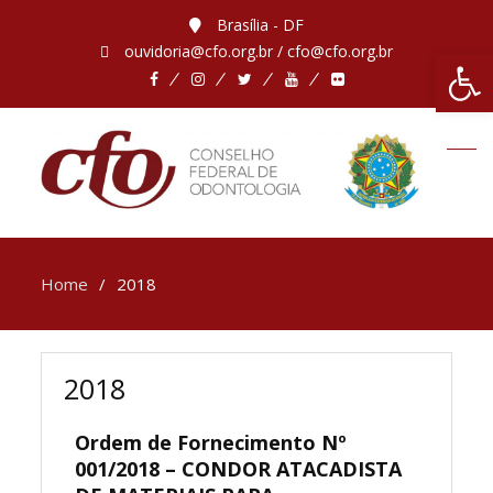
Brasília - DF
ouvidoria@cfo.org.br / cfo@cfo.org.br
Abrir 
Home
2018
2018
Ordem de Fornecimento Nº
001/2018 – CONDOR ATACADISTA