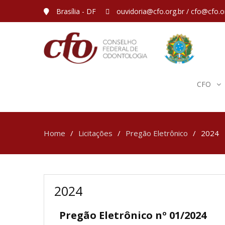
Brasília - DF
ouvidoria@cfo.org.br / cfo@cfo.o
CFO
Home
Licitações
Pregão Eletrônico
2024
2024
Pregão Eletrônico nº 01/2024