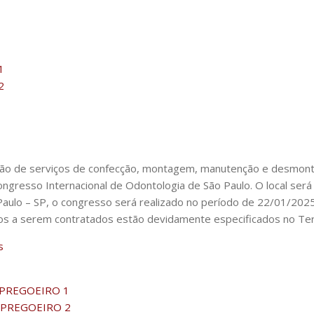
1
2
ção de serviços de confecção, montagem, manutenção e desmon
Congresso Internacional de Odontologia de São Paulo. O local s
o Paulo – SP, o congresso será realizado no período de 22/01/2
ços a serem contratados estão devidamente especificados no Te
s
 PREGOEIRO 1
 PREGOEIRO 2