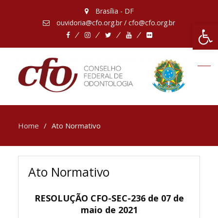
Brasília - DF
ouvidoria@cfo.org.br / cfo@cfo.org.br
Abrir 
Facebook
Instagram
Twitter
Youtube
Flickr
Home
Ato Normativo
Ato Normativo
RESOLUÇÃO CFO-SEC-236 de 07 de
maio de 2021