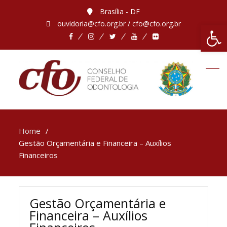
Brasília - DF
ouvidoria@cfo.org.br / cfo@cfo.org.br
Abrir 
Home
Gestão Orçamentária e Financeira – Auxílios
Financeiros
Gestão Orçamentária e
Financeira – Auxílios