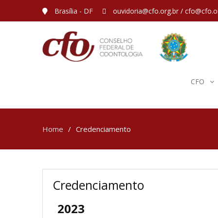
Brasília - DF
ouvidoria@cfo.org.br / cfo@cfo.o
CFO
Home
Credenciamento
Credenciamento
2023