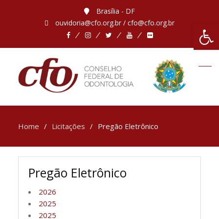
Brasília - DF
ouvidoria@cfo.org.br / cfo@cfo.org.br
Abrir 
Home
Licitações
Pregão Eletrônico
Pregão Eletrônico
2026
2025
2025