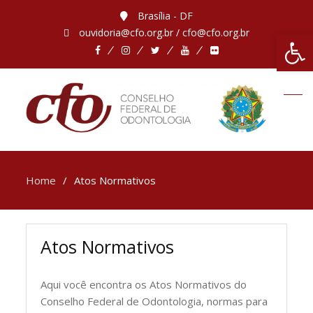
Brasília - DF
ouvidoria@cfo.org.br / cfo@cfo.org.br
Abrir 
Home
Atos Normativos
Atos Normativos
Aqui você encontra os Atos Normativos do
Conselho Federal de Odontologia, normas para