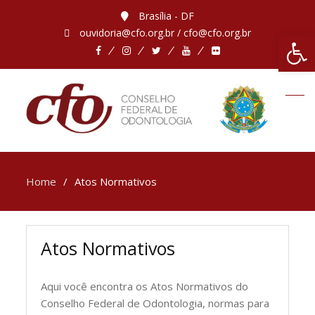
Brasília - DF
ouvidoria@cfo.org.br / cfo@cfo.org.br
Abrir 
Home
Atos Normativos
Atos Normativos
Aqui você encontra os Atos Normativos do
Conselho Federal de Odontologia, normas para