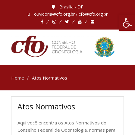
Brasília - DF
ouvidoria@cfo.org.br / cfo@cfo.org.br
Abrir 
Home
Atos Normativos
Atos Normativos
Aqui você encontra os Atos Normativos do
Conselho Federal de Odontologia, normas para