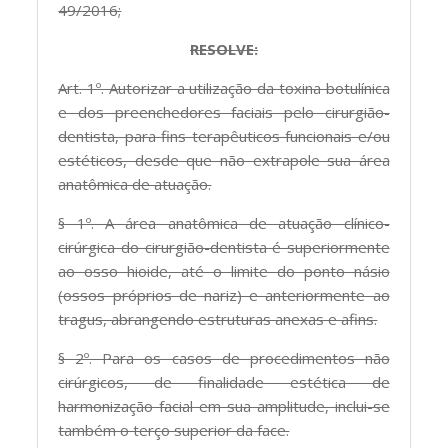
49/2016;
RESOLVE:
Art. 1º. Autorizar a utilização da toxina botulínica
e dos preenchedores faciais pelo cirurgião-
dentista, para fins terapêuticos funcionais e/ou
estéticos, desde que não extrapole sua área
anatômica de atuação.
§ 1º. A área anatômica de atuação clínico-
cirúrgica do cirurgião-dentista é superiormente
ao osso hioide, até o limite do ponto násio
(ossos próprios de nariz) e anteriormente ao
tragus, abrangendo estruturas anexas e afins.
§ 2º. Para os casos de procedimentos não
cirúrgicos, de finalidade estética de
harmonização facial em sua amplitude, inclui-se
também o terço superior da face.