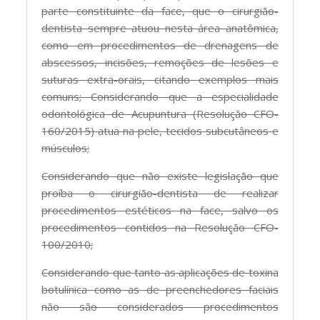
parte constituinte da face, que o cirurgião-
dentista sempre atuou nesta área anatômica,
como em procedimentos de drenagens de
abscessos, incisões, remoções de lesões e
suturas extra-orais, citando exemplos mais
comuns; Considerando que a especialidade
odontológica de Acupuntura (Resolução CFO-
160/2015) atua na pele, tecidos subcutâneos e
músculos;
Considerando que não existe legislação que
proíba o cirurgião-dentista de realizar
procedimentos estéticos na face, salvo os
procedimentos contidos na Resolução CFO-
100/2010;
Considerando que tanto as aplicações de toxina
botulínica como as de preenchedores faciais
não são considerados procedimentos