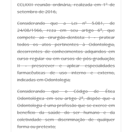
CCLXXII reunião ordinária, realizada em 1º de
setembro de 2016,
Considerando que a Lei nº 5.081, de
24/08/1966, reza em seu artigo 6°, que
compete ao cirurgião-dentista: I - praticar
todos os atos pertinentes à Odontologia,
decorrentes de conhecimentos adquiridos em
curso regular ou em cursos de pós-graduação;
II - prescrever e aplicar especialidades
farmacêuticas de uso interno e externo,
indicadas em Odontologia;
Considerando que o Código de Ética
Odontológica em seu artigo 2°, dispõe que a
Odontologia é uma profissão que se exerce em
benefício da saúde do ser humano e da
coletividade sem discriminação de qualquer
forma ou pretexto;