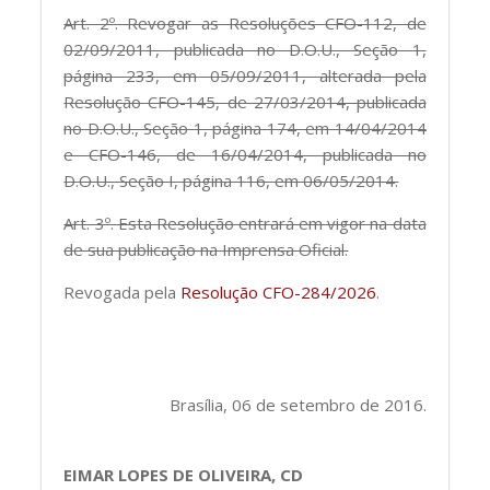
Art. 2º. Revogar as Resoluções CFO-112, de
02/09/2011, publicada no D.O.U., Seção 1,
página 233, em 05/09/2011, alterada pela
Resolução CFO-145, de 27/03/2014, publicada
no D.O.U., Seção 1, página 174, em 14/04/2014
e CFO-146, de 16/04/2014, publicada no
D.O.U., Seção I, página 116, em 06/05/2014.
Art. 3º. Esta Resolução entrará em vigor na data
de sua publicação na Imprensa Oficial.
Revogada pela
Resolução CFO-284/2026
.
Brasília, 06 de setembro de 2016.
EIMAR LOPES DE OLIVEIRA, CD