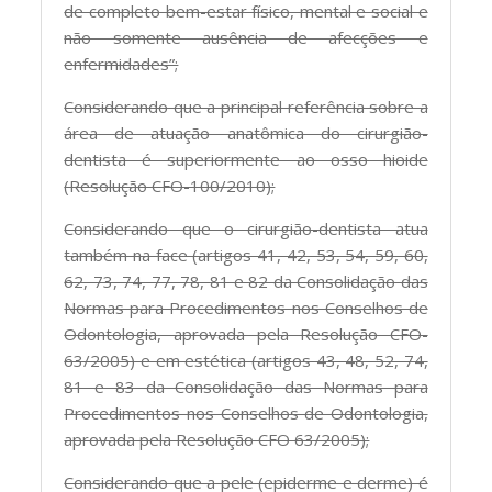
de completo bem-estar físico, mental e social e
não somente ausência de afecções e
enfermidades”;
Considerando que a principal referência sobre a
área de atuação anatômica do cirurgião-
dentista é superiormente ao osso hioide
(Resolução CFO-100/2010);
Considerando que o cirurgião-dentista atua
também na face (artigos 41, 42, 53, 54, 59, 60,
62, 73, 74, 77, 78, 81 e 82 da Consolidação das
Normas para Procedimentos nos Conselhos de
Odontologia, aprovada pela Resolução CFO-
63/2005) e em estética (artigos 43, 48, 52, 74,
81 e 83 da Consolidação das Normas para
Procedimentos nos Conselhos de Odontologia,
aprovada pela Resolução CFO 63/2005);
Considerando que a pele (epiderme e derme) é