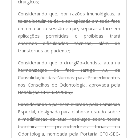
cirúrgicos;
Considerando que, por razões imunológicas, a
toxina botulínica deve ser aplicada em toda face
em uma única sessão e que, separar a face em
aplicações permitidas e proibidas trará
enormes dificuldades técnicas, além de
transtornos ao paciente;
Considerando que o cirurgião-dentista atua na
harmonização da face (artigo 73, da
Consolidação das Normas para Procedimentos
nos Conselhos de Odontologia, aprovada pela
Resolução CFO-63/2005);
Considerando o parecer exarado pela Comissão
Especial, designada para elaborar estudo sobre
a modificação da atual resolução sobre toxina
botulínica e preenchedores faciais na
Odontologia, nomeada pela Portaria CFO-SEC-