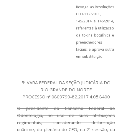
Revoga as Resoluções
CFO-112/2011,
145/2014 e 146/2014,
referentes à utilização
da toxina botulínica e
preenchedores
faciais, e aprova outra
em substituição.
5ª VARA FEDERAL DA SEÇÃO JUDICÁRIA DO
RIO GRANDE DO NORTE
PROCESSO nº 0809799-82.2017.4.05.8400
O presidente do Conselho Federal de
Odontologia, no uso de suas atribuições
regimentais, considerando deliberação
unânime, do plenário do CFO, na 2ª sessão, da