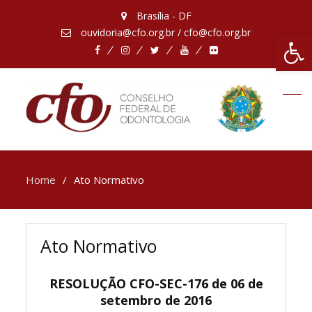
Brasília - DF
ouvidoria@cfo.org.br / cfo@cfo.org.br
Abrir 
Facebook
Instagram
Twitter
Youtube
Flickr
Home
Ato Normativo
Ato Normativo
RESOLUÇÃO CFO-SEC-176 de 06 de
setembro de 2016