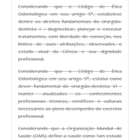
Considerando que o Código de Ética
Odontológica em seu artigo 5°, estabelece
dentre os direitos fundamentais do cirurgião-
dentista: I - diagnosticar, planejar e executar
tratamentos, com liberdade de convicção, nos
limites de suas atribuições, observados o
estado atual da Ciência e sua dignidade
profissional;
Considerando que o Código de Ética
Odontológica em seu artigo 9°, estatui como
dever fundamental do cirurgião-dentista: VI -
manter atualizados os conhecimentos
profissionais técnicos, científicos e culturais
necessários ao pleno desempenho do exercício
profissional;
Considerando que a Organização Mundial de
Saúde (OMS) define a saúde como “um estado