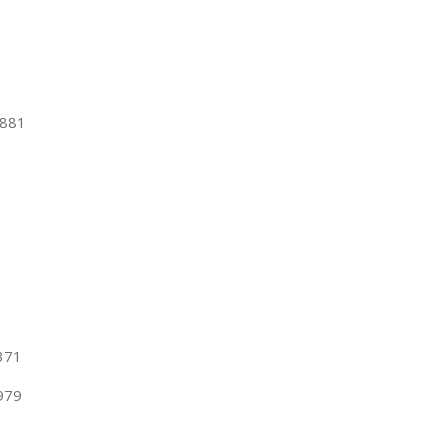
881
371
979