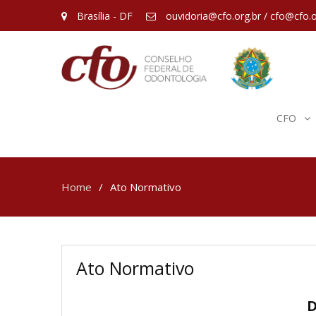
Brasília - DF
ouvidoria@cfo.org.br / cfo@cfo.o
CFO
Home
Ato Normativo
Ato Normativo
D