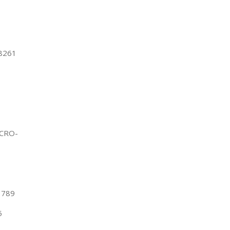
8261
 CRO-
1789
5