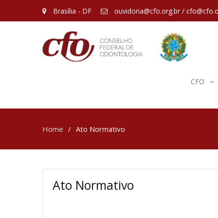
Brasília - DF
ouvidoria@cfo.org.br / cfo@cfo.o
CFO
Home
Ato Normativo
Ato Normativo