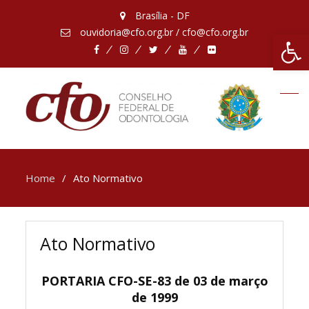
Brasília - DF
ouvidoria@cfo.org.br / cfo@cfo.org.br
Abrir 
Facebook
Instagram
Twitter
Youtube
Flickr
Home
Ato Normativo
Ato Normativo
PORTARIA CFO-SE-83 de 03 de março
de 1999