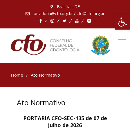
Brasília - DF
ouvidoria@cfo.org.br / cfo@cfo.org.br
Abrir 
Facebook
Instagram
Twitter
Youtube
Flickr
Home
Ato Normativo
Ato Normativo
PORTARIA CFO-SEC-135 de 07 de
julho de 2026