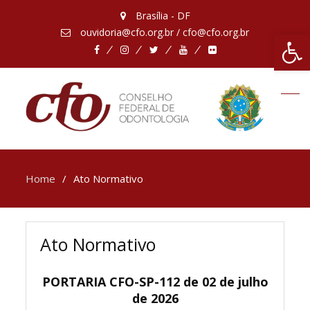
Brasília - DF
ouvidoria@cfo.org.br / cfo@cfo.org.br
Abrir 
Facebook
Instagram
Twitter
Youtube
Flickr
Home
Ato Normativo
Ato Normativo
PORTARIA CFO-SP-112 de 02 de julho
de 2026