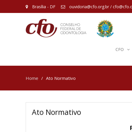
Brasília - DF
ouvidoria@cfo.org.br / cfo@cfo.o
CFO
Home
Ato Normativo
Ato Normativo