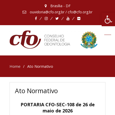
Brasília - DF
ouvidoria@cfo.org.br / cfo@cfo.org.br
Abrir 
Facebook
Instagram
Twitter
Youtube
Flickr
Home
Ato Normativo
Ato Normativo
PORTARIA CFO-SEC-108 de 26 de
maio de 2026