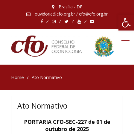
Brasília - DF
ouvidoria@cfo.org.br / cfo@cfo.org.br
Abrir 
Facebook
Instagram
Twitter
Youtube
Flickr
Home
Ato Normativo
Ato Normativo
PORTARIA CFO-SEC-227 de 01 de
outubro de 2025