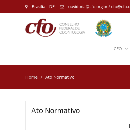
Brasília - DF
ouvidoria@cfo.org.br / cfo@cfo.o
CFO
Home
Ato Normativo
Ato Normativo