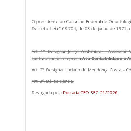
O presidente do Conselho Federal de Odontologia,
Decreto-Lei nº 68.704, de 03 de junho de 1971,
Art. 1º. Designar Jorge Yoshimura – Assessor
contratação da empresa
Ata Contabilidade e A
Art. 2º. Designar Luciano de Mendonça Costa – Co
Art. 3º. Dê-se ciência.
Revogada pela
Portaria CFO-SEC-21/2026
.