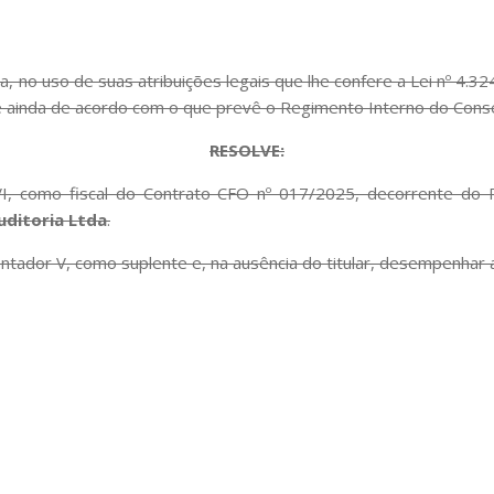
 no uso de suas atribuições legais que lhe confere a Lei nº 4.3
 e ainda de acordo com o que prevê o Regimento Interno do Cons
RESOLVE:
 VI, como fiscal do Contrato CFO nº 017/2025, decorrente d
uditoria Ltda
.
ntador V, como suplente e, na ausência do titular, desempenhar a