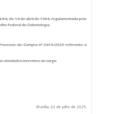
24/64, de 14 de abril de 1964, regulamentada pelo
elho Federal de Odontologia,
o Processo de Compra nº 0415/2025 referente à
s atividades inerentes ao cargo.
Brasília, 02 de julho de 2025.