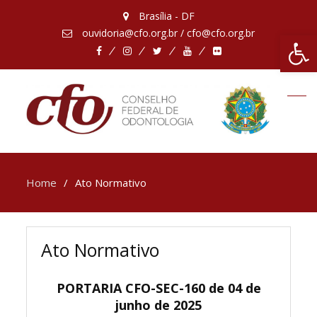
Brasília - DF
ouvidoria@cfo.org.br / cfo@cfo.org.br
Abrir 
Facebook
Instagram
Twitter
Youtube
Flickr
Home
Ato Normativo
Ato Normativo
PORTARIA CFO-SEC-160 de 04 de
junho de 2025