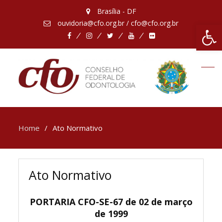
Brasília - DF
ouvidoria@cfo.org.br / cfo@cfo.org.br
Abrir 
Facebook
Instagram
Twitter
Youtube
Flickr
Home
Ato Normativo
Ato Normativo
PORTARIA CFO-SE-67 de 02 de março
de 1999