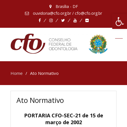
Brasília - DF
ouvidoria@cfo.org.br / cfo@cfo.org.br
Abrir 
Facebook
Instagram
Twitter
Youtube
Flickr
Home
Ato Normativo
Ato Normativo
PORTARIA CFO-SEC-21 de 15 de
março de 2002