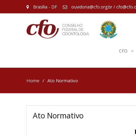
Brasília - DF
ouvidoria@cfo.org.br / cfo@cfo.o
CFO
Home
Ato Normativo
Ato Normativo