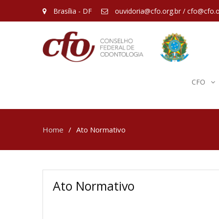
Brasília - DF
ouvidoria@cfo.org.br / cfo@cfo.o
CFO
Home
Ato Normativo
Ato Normativo