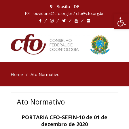
Brasília - DF
ouvidoria@cfo.org.br / cfo@cfo.org.br
Abrir 
Facebook
Instagram
Twitter
Youtube
Flickr
Home
Ato Normativo
Ato Normativo
PORTARIA CFO-SEFIN-10 de 01 de
dezembro de 2020