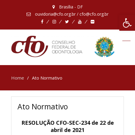
Brasília - DF
ouvidoria@cfo.org.br / cfo@cfo.org.br
Abrir 
Facebook
Instagram
Twitter
Youtube
Flickr
Home
Ato Normativo
Ato Normativo
RESOLUÇÃO CFO-SEC-234 de 22 de
abril de 2021