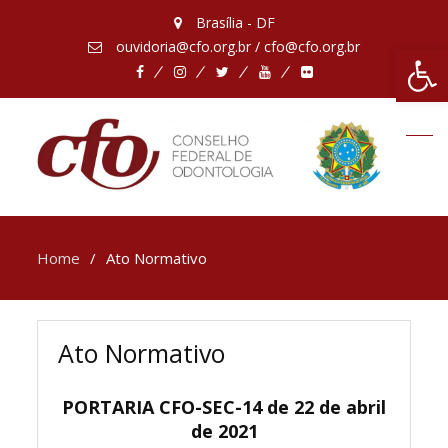
Brasília - DF
ouvidoria@cfo.org.br / cfo@cfo.org.br
Abrir 
Facebook
Instagram
Twitter
Youtube
Flickr
Home
Ato Normativo
Ato Normativo
PORTARIA CFO-SEC-14 de 22 de abril
de 2021