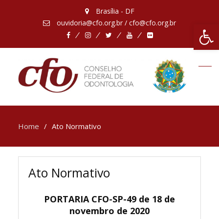
Brasília - DF
ouvidoria@cfo.org.br / cfo@cfo.org.br
Abrir 
Facebook
Instagram
Twitter
Youtube
Flickr
Home
Ato Normativo
Ato Normativo
PORTARIA CFO-SP-49 de 18 de
novembro de 2020