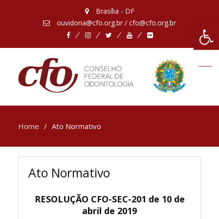
Brasília - DF
ouvidoria@cfo.org.br / cfo@cfo.org.br
Abrir 
Facebook
Instagram
Twitter
Youtube
Flickr
Home
Ato Normativo
Ato Normativo
RESOLUÇÃO CFO-SEC-201 de 10 de
abril de 2019