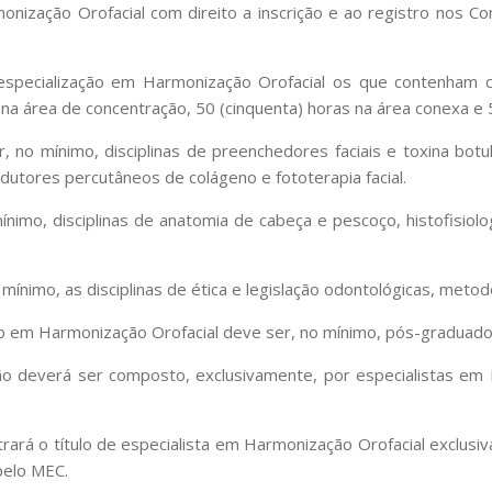
monização Orofacial com direito a inscrição e ao registro nos Co
especialização em Harmonização Orofacial os que contenham c
na área de concentração, 50 (cinquenta) horas na área conexa e 50
o mínimo, disciplinas de preenchedores faciais e toxina botulíni
dutores percutâneos de colágeno e fototerapia facial.
o, disciplinas de anatomia de cabeça e pescoço, histofisiolog
imo, as disciplinas de ética e legislação odontológicas, metodolo
ão em Harmonização Orofacial deve ser, no mínimo, pós-graduado
ão deverá ser composto, exclusivamente, por especialistas em
trará o título de especialista em Harmonização Orofacial exclusi
pelo MEC.