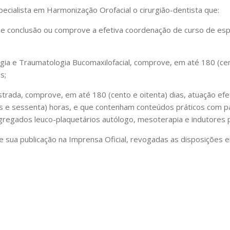
pecialista em Harmonização Orofacial o cirurgião-dentista que:
de conclusão ou comprove a efetiva coordenação de curso de espec
gia e Traumatologia Bucomaxilofacial, comprove, em até 180 (cen
s;
trada, comprove, em até 180 (cento e oitenta) dias, atuação efet
s e sessenta) horas, e que contenham conteúdos práticos com pa
ial, agregados leuco-plaquetários autólogo, mesoterapia e indutores
de sua publicação na Imprensa Oficial, revogadas as disposições e