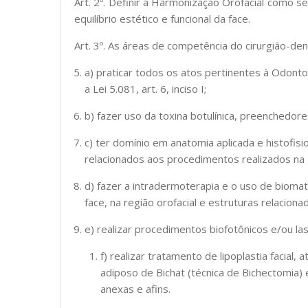
Art. 2º. Definir a Harmonização Orofacial como 
equilíbrio estético e funcional da face.
Art. 3º. As áreas de competência do cirurgião-de
a) praticar todos os atos pertinentes à Odon
a Lei 5.081, art. 6, inciso I;
b) fazer uso da toxina botulínica, preenchedore
c) ter domínio em anatomia aplicada e histofis
relacionados aos procedimentos realizados na 
d) fazer a intradermoterapia e o uso de biomat
face, na região orofacial e estruturas relaciona
e) realizar procedimentos biofotônicos e/ou la
f) realizar tratamento de lipoplastia facial,
adiposo de Bichat (técnica de Bichectomia) e
anexas e afins.