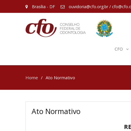
Brasília - DF
ouvidoria@cfo.org.br / cfo@cfo.o
CFO
Home
Ato Normativo
Ato Normativo
RE