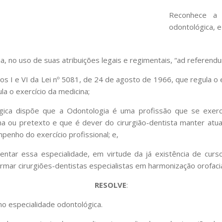
Reconhece a 
odontológica, e
 no uso de suas atribuições legais e regimentais, “ad referendu
sos I e VI da Lei nº 5081, de 24 de agosto de 1966, que regula o 
la o exercício da medicina;
gica dispõe que a Odontologia é uma profissão que se exe
a ou pretexto e que é dever do cirurgião-dentista manter atua
mpenho do exercício profissional; e,
entar essa especialidade, em virtude da já existência de cu
ormar cirurgiões-dentistas especialistas em harmonização orofacia
RESOLVE
:
mo especialidade odontológica.