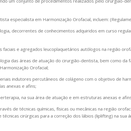
sendo um conjunto de procedimentos realizados pelo cirurgião-de
ntista especialista em Harmonização Orofacial, incluem: (Regula
tologia, decorrentes de conhecimentos adquiridos em curso regu
s faciais e agregados leucoplaquetários autólogos na região orofa
iologia das áreas de atuação do cirurgião-dentista, bem como da 
Harmonização Orofacial;
eriais indutores percutâneos de colágeno com o objetivo de harm
das anexas e afins;
serterapia, na sua área de atuação e em estruturas anexas e afins
 através de técnicas químicas, físicas ou mecânicas na região orofa
 técnicas cirúrgicas para a correção dos lábios (liplifting) na su