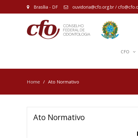
Brasília - DF
ouvidoria@cfo.org.br / cfo@cfo.o
CFO
Home
Ato Normativo
Ato Normativo