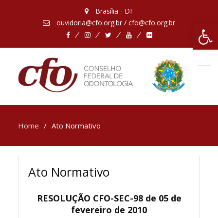
Brasília - DF
ouvidoria@cfo.org.br / cfo@cfo.org.br
Abrir 
Facebook
Instagram
Twitter
Youtube
Flickr
Home
Ato Normativo
Ato Normativo
RESOLUÇÃO CFO-SEC-98 de 05 de
fevereiro de 2010