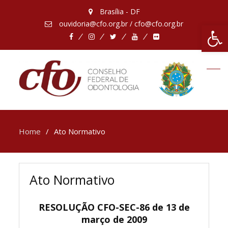
Brasília - DF
ouvidoria@cfo.org.br / cfo@cfo.org.br
Abrir 
Facebook
Instagram
Twitter
Youtube
Flickr
Home
Ato Normativo
Ato Normativo
RESOLUÇÃO CFO-SEC-86 de 13 de
março de 2009