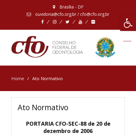
Brasília - DF
ouvidoria@cfo.org.br / cfo@cfo.org.br
Abrir 
Facebook
Instagram
Twitter
Youtube
Flickr
Home
Ato Normativo
Ato Normativo
PORTARIA CFO-SEC-88 de 20 de
dezembro de 2006