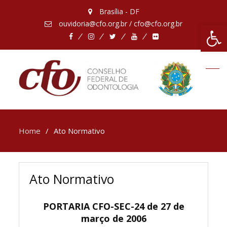
Brasília - DF
ouvidoria@cfo.org.br / cfo@cfo.org.br
Abrir 
Facebook
Instagram
Twitter
Youtube
Flickr
Home
Ato Normativo
Ato Normativo
PORTARIA CFO-SEC-24 de 27 de
março de 2006