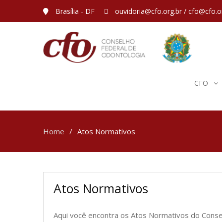
Brasília - DF
ouvidoria@cfo.org.br / cfo@cfo.o
CFO
Home
Atos Normativos
Atos Normativos
Aqui você encontra os Atos Normativos do Conse