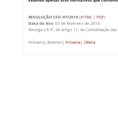
Exibindo apenas atos normativos que contenh
RESOLUÇÃO CFO-97/2010
(
HTML
|
PDF
)
Data do Ato:
05 de fevereiro de 2010
Revoga o § 4º, do artigo 11, da Consolidação d
Primeira| Anterior|
Próxima
|
Última