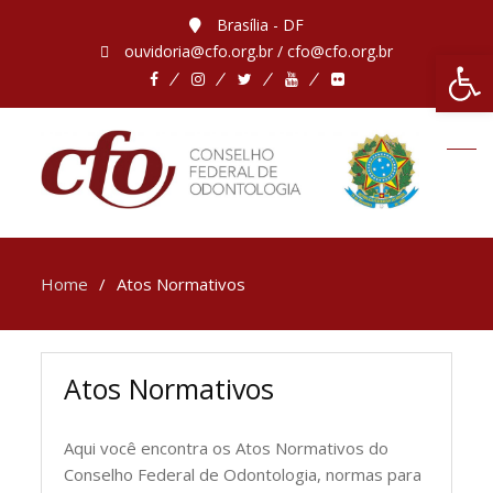
Brasília - DF
ouvidoria@cfo.org.br / cfo@cfo.org.br
Abrir 
Home
Atos Normativos
Atos Normativos
Aqui você encontra os Atos Normativos do
Conselho Federal de Odontologia, normas para