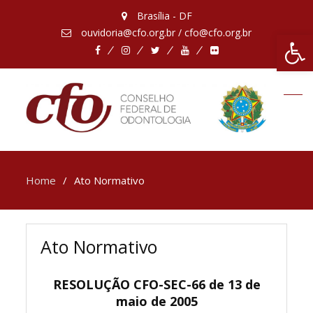
Brasília - DF
ouvidoria@cfo.org.br / cfo@cfo.org.br
Abrir 
Facebook
Instagram
Twitter
Youtube
Flickr
Home
Ato Normativo
Ato Normativo
RESOLUÇÃO CFO-SEC-66 de 13 de
maio de 2005