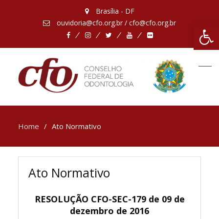
Brasília - DF
ouvidoria@cfo.org.br / cfo@cfo.org.br
Abrir 
Facebook
Instagram
Twitter
Youtube
Flickr
Home
Ato Normativo
Ato Normativo
RESOLUÇÃO CFO-SEC-179 de 09 de
dezembro de 2016