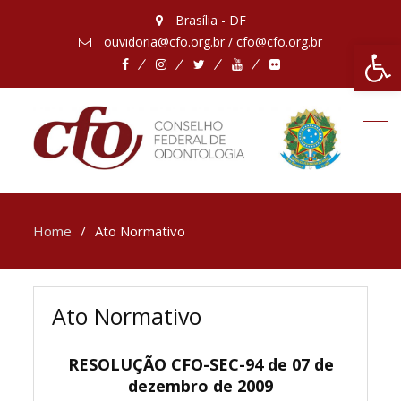
Brasília - DF
ouvidoria@cfo.org.br / cfo@cfo.org.br
Abrir 
Facebook
Instagram
Twitter
Youtube
Flickr
Home
Ato Normativo
Ato Normativo
RESOLUÇÃO CFO-SEC-94 de 07 de
dezembro de 2009