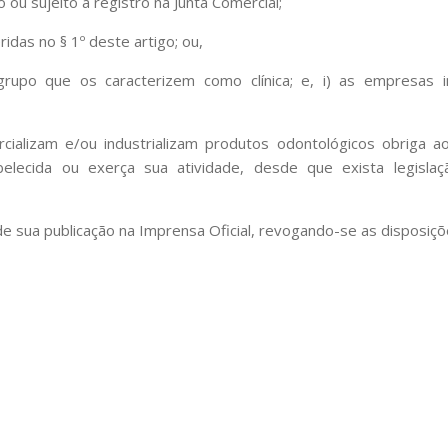
o ou sujeito a registro na Junta Comercial;
das no § 1º deste artigo; ou,
upo que os caracterizem como clínica; e, i) as empresas i
alizam e/ou industrializam produtos odontológicos obriga ao
abelecida ou exerça sua atividade, desde que exista legisla
 de sua publicação na Imprensa Oficial, revogando-se as disposiçõ