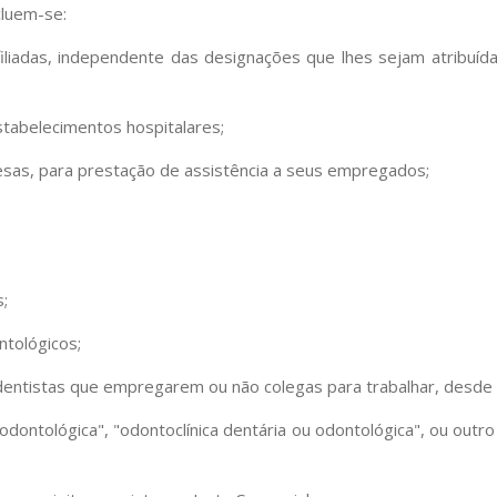
cluem-se:
 filiadas, independente das designações que lhes sejam atribuí
stabelecimentos hospitalares;
esas, para prestação de assistência a seus empregados;
s;
ntológicos;
-dentistas que empregarem ou não colegas para trabalhar, desde
u odontológica", "odontoclínica dentária ou odontológica", ou out