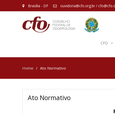
Brasília - DF
ouvidoria@cfo.org.br / cfo@cfo.o
CFO
Home
Ato Normativo
Ato Normativo