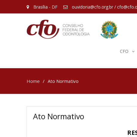
Brasília - DF
ouvidoria@cfo.org.br / cfo@cfo.o
CFO
Home
Ato Normativo
Ato Normativo
RE