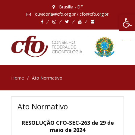
Brasília - DF
ouvidoria@cfo.org.br / cfo@cfo.org.br
Abrir 
Facebook
Instagram
Twitter
Youtube
Flickr
Home
Ato Normativo
Ato Normativo
RESOLUÇÃO CFO-SEC-263 de 29 de
maio de 2024